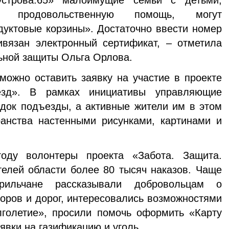
строва.65» малоимущие семьи с детьми,
ю продовольственную помощь, могут
дуктовые корзины». Достаточно ввести номер
ивязан электронный сертификат, – отметила
ьной защиты Ольга Орлова.
 можно оставить заявку на участие в проекте
зд». В рамках инициативы управляющие
док подъезды, а активные жители им в этом
ранства настенными рисунками, картинами и
оду волонтеры проекта «Забота. Защита.
елей области более 80 тысяч наказов. Чаще
рильчане рассказывали добровольцам о
оров и дорог, интересовались возможностями
лголетие», просили помочь оформить «Карту
явки на газификацию и уголь.