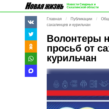
Новости Смирных и
Сахалинской области
Главная
Публикации
Общ
сахалинцев и курильчан
Волонтеры н
просьб от с
курильчан