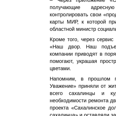
– Через приложение «О
получающие адресну
контролировать свои «про
карты МИР, к которой пр
областной министр социал
Кроме того, через сервис
«Наш двор. Наш подъе
компании приводят в поря
помогают, украшая прост
цветами.
Напомним, в прошлом г
Уважение» приняли от жит
всего сахалинцы и ку
необходимости ремонта дв
проекта «Сахалинское до
сахалинца» и оставляли за