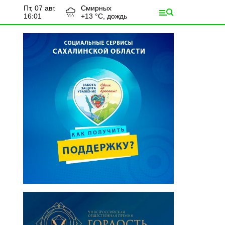
пт, 07 авг.
Смирных
16:01
+
13
°С,
дождь