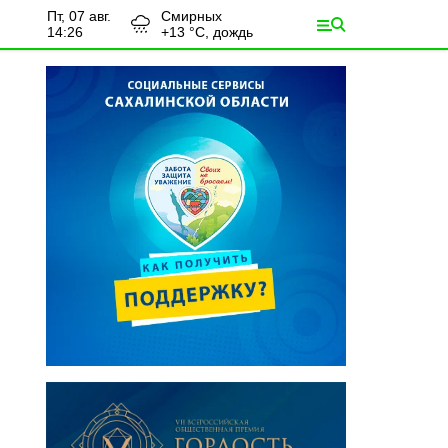
пт, 07 авг.
Смирных
14:26
+
13
°С,
дождь