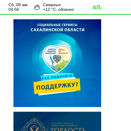
сб, 08 авг.
Смирных
04:56
+
12
°С,
облачно