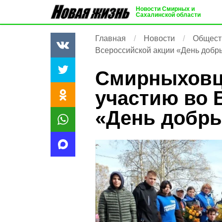
Новости Смирных и
Сахалинской области
Главная
Новости
Общест
Всероссийской акции «День добр
Смирныховц
участию во 
«День добры