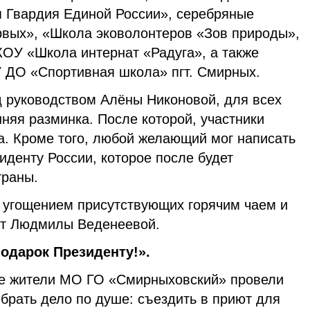
 Гвардия Единой России», серебряные
вых», «Школа эковолонтеров «Зов природы»,
КОУ «Школа интернат «Радуга», а также
 ДО «Спортивная школа» пгт. Смирных.
д руководством Алëны Никоновой, для всех
няя разминка. После которой, участники
а. Кроме того, любой желающий мог написать
денту России, которое после будет
траны.
угощением присутствующих горячим чаем и
т Людмилы Веденеевой.
одарок Президенту!».
е жители МО ГО «Смирныховский» провели
брать дело по душе: съездить в приют для