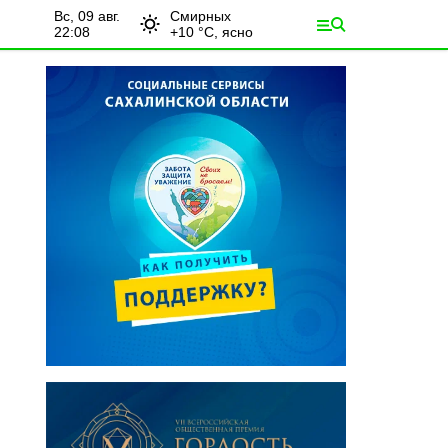
вс, 09 авг.
Смирных
22:08
+
10
°С,
ясно