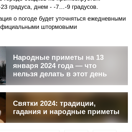
23 градуса, днем - -7…-9 градусов.
ация о погоде будет уточняться ежедневными
 официальными штормовыми
Народные приметы на 13
января 2024 года — что
нельзя делать в этот день
Святки 2024: традиции,
гадания и народные приметы