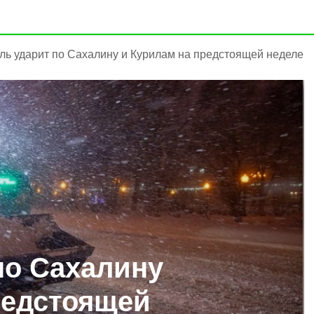
ль ударит по Сахалину и Курилам на предстоящей неделе
по Сахалину
редстоящей