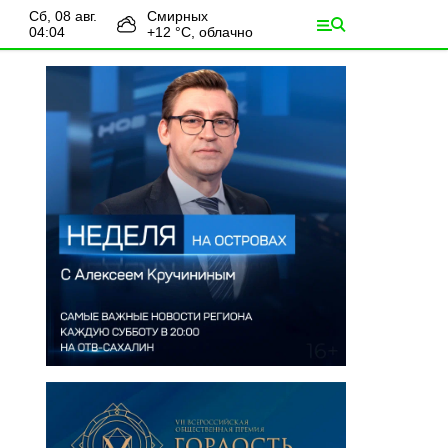
сб, 08 авг.
Смирных
04:04
+
12
°С,
облачно