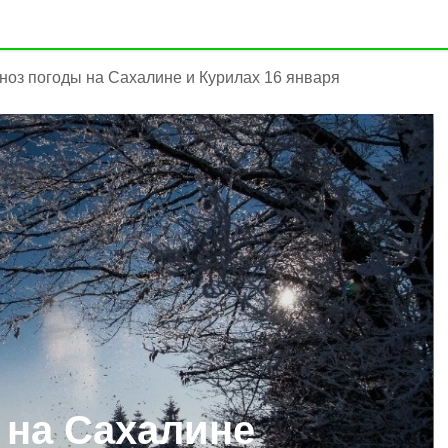
ноз погоды на Сахалине и Курилах 16 января
 на Сахалине