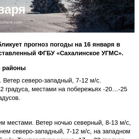
варя
pxhere.com
бликует прогноз погоды на 16 января в
оставленный ФГБУ «Сахалинское УГМС».
е районы
 Ветер северо-западный, 7-12 м/с.
2 градуса, местами на побережьях -20…-25
адусов.
м местами. Ветер ночью северный, 8-13 м/с,
днем северо-западный, 7-12 м/с, на западном