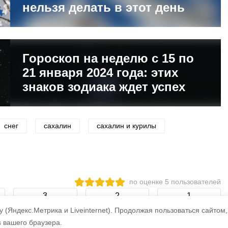
нельзя делать в этот день
Гороскоп на неделю с 15 по
21 января 2024 года: этих
знаков зодиака ждет успех
снег
сахалин
сахалин и курилы
по оценке
5
пользователей
3
2
1
 (Яндекс.Метрика и Liveinternet).
Продолжая пользоваться сайтом,
s вашего браузера.