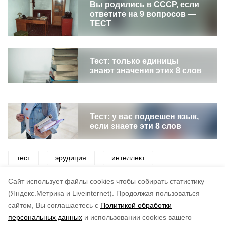
Вы родились в СССР, если
ответите на 9 вопросов —
ТЕСТ
Тест: только единицы
знают значения этих 8 слов
Тест: у вас подвешен язык,
если знаете эти 8 слов
тест
эрудиция
интеллект
образование
игра
викторины
Cайт использует файлы cookies чтобы собирать статистику
(Яндекс.Метрика и Liveinternet).
Продолжая пользоваться
сайтом, Вы соглашаетесь с
Политикой обработки
Понравилась статья?
персональных данных
и использовании cookies вашего
по оценке
3
пользователей