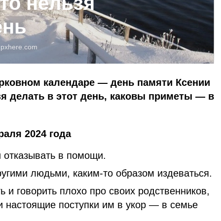
то нельзя
ень
:
pxhere.com
ерковном календаре — день памяти Ксении
зя делать в этот день, каковы приметы — в
раля 2024 года
 отказывать в помощи.
ругими людьми, каким-то образом издеваться.
ь и говорить плохо про своих родственников,
и настоящие поступки им в укор — в семье