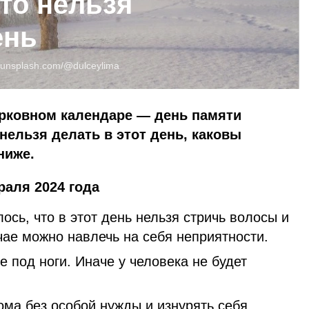
то нельзя
ень
unsplash.com/@dulceylima
ерковном календаре — день памяти
нельзя делать в этот день, каковы
ниже.
раля 2024 года
ось, что в этот день нельзя стричь волосы и
чае можно навлечь на себя неприятности.
 под ноги. Иначе у человека не будет
ома без особой нужды и изнурять себя