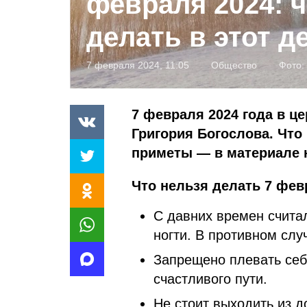
февраля 2024: ч
делать в этот д
7 февраля 2024, 11:05
Общество
Фото:
7 февраля 2024 года в ц
Григория Богослова. Что 
приметы — в материале 
Что нельзя делать 7 фев
С давних времен считал
ногти. В противном слу
Запрещено плевать себе
счастливого пути.
Не стоит выходить из д