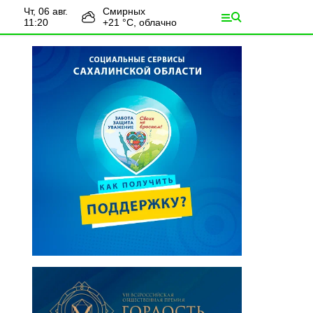
чт, 06 авг.
Смирных
11:20
+
21
°С,
облачно