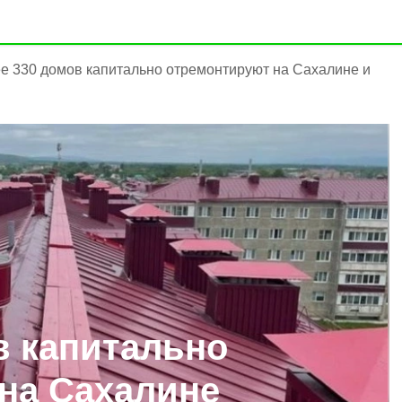
е 330 домов капитально отремонтируют на Сахалине и
в капитально
на Сахалине