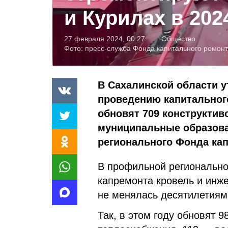
и Курилах в 202
27 февраля 2024, 00:27
Общество
Фото:
пресс-служба Фонда капитального ремон
В Сахалинской области 
проведению капитальног
обновят 709 конструктиво
муниципальные образова
регионального Фонда ка
В профильной регионально
капремонта кровель и инже
не менялась десятилетиям
Так, в этом году обновят 