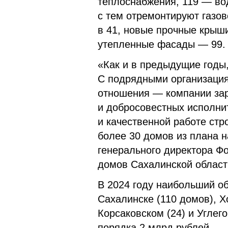
теплоснабжения, 119 — во
с тем отремонтируют газо
в 41, новые прочные крыш
утепленные фасады — 99.
«Как и в предыдущие годы,
С подрядными организация
отношения — компании за
и добросовестных исполни
и качественной работе стр
более 30 домов из плана н
генерального директора Ф
домов Сахалинской област
В 2024 году наибольший о
Сахалинске (110 домов), Х
Корсаковском (24) и Углего
порядка 2 млрд рублей.