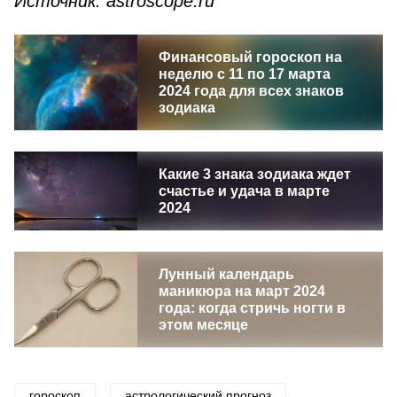
Источник:
astroscope
.
ru
Финансовый гороскоп на
неделю с 11 по 17 марта
2024 года для всех знаков
зодиака
Какие 3 знака зодиака ждет
счастье и удача в марте
2024
Лунный календарь
маникюра на март 2024
года: когда стричь ногти в
этом месяце
гороскоп
астрологический прогноз