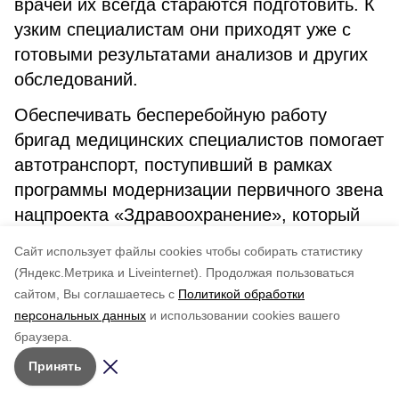
врачей их всегда стараются подготовить. К
узким специалистам они приходят уже с
готовыми результатами анализов и других
обследований.
Обеспечивать бесперебойную работу
бригад медицинских специалистов помогает
автотранспорт, поступивший в рамках
программы модернизации первичного звена
нацпроекта «Здравоохранение», который
реализуется по инициативе Президента
Cайт использует файлы cookies чтобы собирать статистику
России Владимира Путина.
(Яндекс.Метрика и Liveinternet).
Продолжая пользоваться
сайтом, Вы соглашаетесь с
Политикой обработки
Понравилась статья?
персональных данных
и использовании cookies вашего
по оценке
5
пользователей
браузера.
5
4
3
2
1
Принять