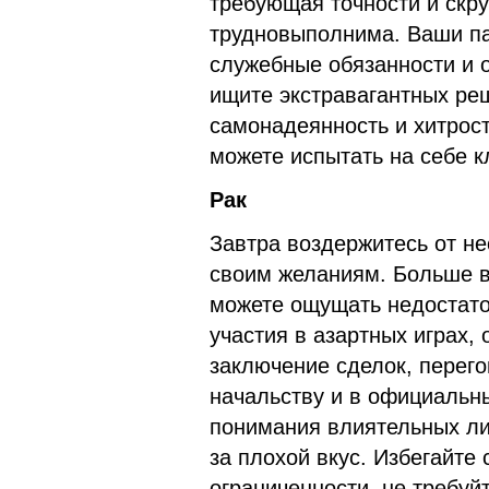
требующая точности и скр
трудновыполнима. Ваши па
служебные обязанности и о
ищите экстравагантных ре
самонадеянность и хитрос
можете испытать на себе кл
Рак
Завтра воздержитесь от н
своим желаниям. Больше в
можете ощущать недостато
участия в азартных играх,
заключение сделок, перег
начальству и в официальн
понимания влиятельных ли
за плохой вкус. Избегайте
ограниченности, не требуй