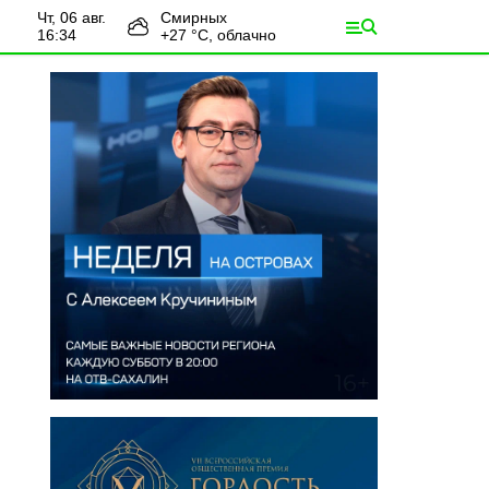
чт, 06 авг.
Смирных
16:34
+
27
°С,
облачно