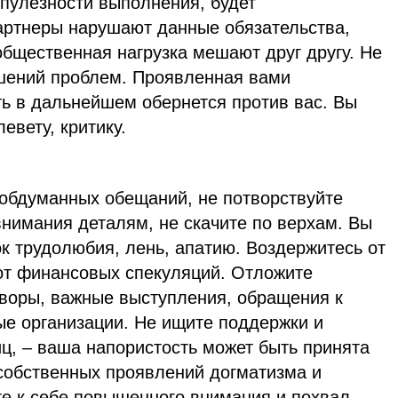
упулезности выполнения, будет
ртнеры нарушают данные обязательства,
бщественная нагрузка мешают друг другу. Не
шений проблем. Проявленная вами
ть в дальнейшем обернется против вас. Вы
евету, критику.
еобдуманных обещаний, не потворствуйте
нимания деталям, не скачите по верхам. Вы
к трудолюбия, лень, апатию. Воздержитесь от
 от финансовых спекуляций. Отложите
оворы, важные выступления, обращения к
ые организации. Не ищите поддержки и
ц, – ваша напористость может быть принята
 собственных проявлений догматизма и
те к себе повышенного внимания и похвал,