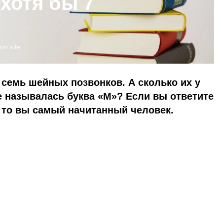
хотя бы 7
oon.site
а семь шейных позвонков. А сколько их у
 называлась буква «М»? Если вы ответите
, то вы самый начитанный человек.