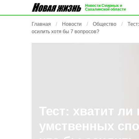
Новости Смирных и
Сахалинской области
Главная
Новости
Общество
Тест
осилить хотя бы 7 вопросов?
Тест: хватит ли
умственных спо