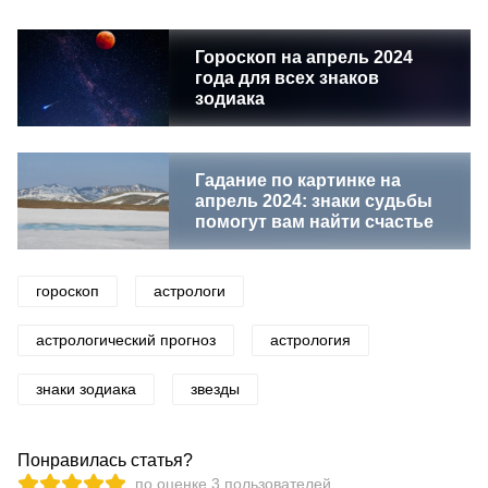
Гороскоп на апрель 2024
года для всех знаков
зодиака
Гадание по картинке на
апрель 2024: знаки судьбы
помогут вам найти счастье
гороскоп
астрологи
астрологический прогноз
астрология
знаки зодиака
звезды
Понравилась статья?
по оценке
3
пользователей