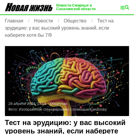
Новости Смирных и
Сахалинской области
Главная
Новости
Общество
Тест на
эрудицию: у вас высокий уровень знаний, если
наберете хотя бы 7/9
28 апреля 2024, 17:18
Общество
Фото:
Изображение сгенерировано с помощью Kandinsky
Тест на эрудицию: у вас высокий
уровень знаний, если наберете