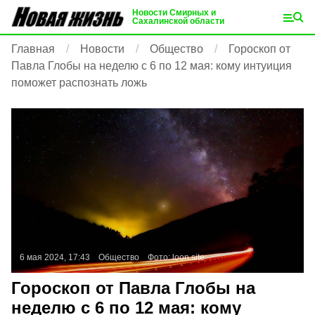
Новости Смирных и
Сахалинской области
Главная
Новости
Общество
Гороскоп от
Павла Глобы на неделю с 6 по 12 мая: кому интуиция
поможет распознать ложь
6 мая 2024, 17:43
Общество
Фото:
loon.site
Гороскоп от Павла Глобы на
неделю с 6 по 12 мая: кому