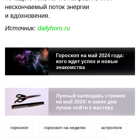
нескончаемый поток энергии
и вдохновения.
Источник:
dailyhoro.ru
Гороскоп на май 2024 года:
кого ждет успех и новые
знакомства
Лунный календарь стрижек
на май 2024: в какие дни
лучше пойти к мастеру
гороскоп
гороскоп на неделю
астрологи