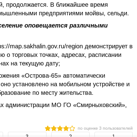
й, продолжается. В ближайшее время
мышленными предприятиями мойвы, сельди.
аселение оповещается различными
s://map.sakhalin.gov.ru/region демонстрирует в
 о торговых точках, адресах, расписании
нах на текущую дату;
ожения «Острова-65» автоматически
 оно установлено на мобильном устройстве и
разование по месту жительства.
ах администрации МО ГО «Смирныховский»,
по оценке
3
пользователей
3
2
1