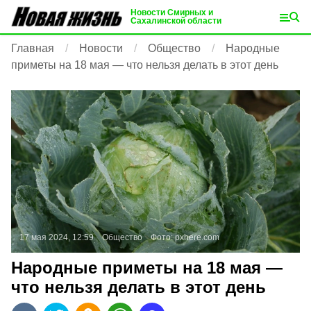
Новости Смирных и
Сахалинской области
Главная
Новости
Общество
Народные
приметы на 18 мая — что нельзя делать в этот день
17 мая 2024, 12:59
Общество
Фото:
pxhere.com
Народные приметы на 18 мая —
что нельзя делать в этот день