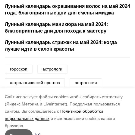
Лунный календарь окрашивания волос на май 2024
года: благоприятные дни для смены имиджа
Лунный календарь маникюра на май 2024:
благоприятные дни для похода к мастеру
Лунный календарь стрижек на май 2024: когда
лучше идти в салон красоты
гороскоп
астрологи
астрологический прогноз
астрология
знаки зодиака
звезды
Cайт использует файлы cookies чтобы собирать статистику
(Яндекс.Метрика и Liveinternet).
Продолжая пользоваться
сайтом, Вы соглашаетесь с
Политикой обработки
Понравилась статья?
персональных данных
и использовании cookies вашего
по оценке
5
пользователей
браузера.
5
4
3
2
1