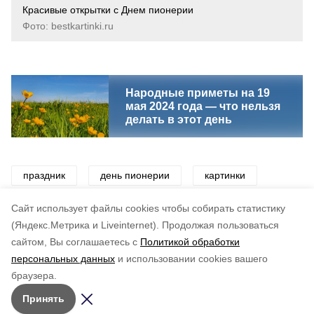
Красивые открытки с Днем пионерии
Фото: bestkartinki.ru
Народные приметы на 19
мая 2024 года — что нельзя
делать в этот день
праздник
день пионерии
картинки
открытки
поздравления
Cайт использует файлы cookies чтобы собирать статистику
(Яндекс.Метрика и Liveinternet).
Продолжая пользоваться
сайтом, Вы соглашаетесь с
Политикой обработки
Понравилась статья?
персональных данных
и использовании cookies вашего
по оценке
5
пользователей
браузера.
5
4
3
2
1
Принять