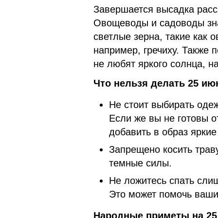
Завершается высадка расса
Овощеводы и садоводы зна
светлые зерна, такие как 
например, гречиху. Также 
не любят яркого солнца, н
Что нельзя делать 25 ию
Не стоит выбирать оде
Если же вы не готовы о
добавить в образ яркие
Запрещено косить траву
темные силы.
Не ложитесь спать сли
Это может помочь ваш
Народные приметы на 25