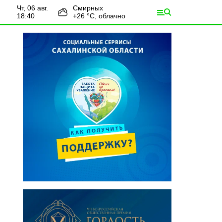
чт, 06 авг.
Смирных
18:40
+
26
°С,
облачно