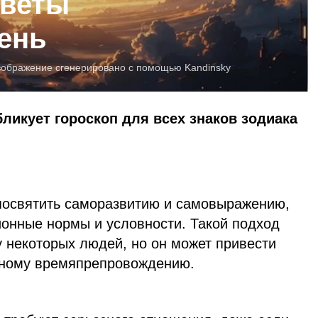
оветы
день
зображение сгенерировано с помощью Kandinsky
бликует гороскоп для всех знаков зодиака
посвятить саморазвитию и самовыражению,
ионные нормы и условности. Такой подход
 некоторых людей, но он может привести
вному времяпрепровождению.