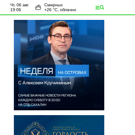
чт, 06 авг.
Смирных
19:06
+
26
°С,
облачно