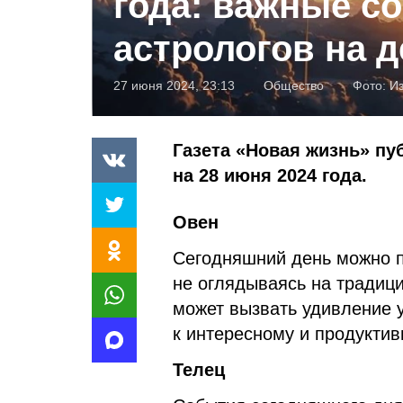
года: важные с
астрологов на 
27 июня 2024, 23:13
Общество
Фото:
И
Газета «Новая жизнь» пу
на 28 июня 2024 года.
Овен
Сегодняшний день можно 
не оглядываясь на традиц
может вызвать удивление у
к интересному и продукти
Телец