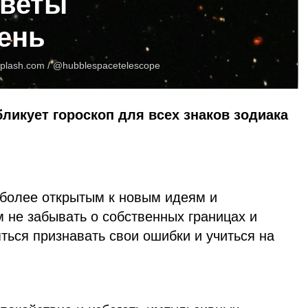
оветы
день
plash.com
/ @hubblespacetelescope
бликует гороскоп для всех знаков зодиака
 более открытым к новым идеям и
 не забывать о собственных границах и
яться признавать свои ошибки и учиться на