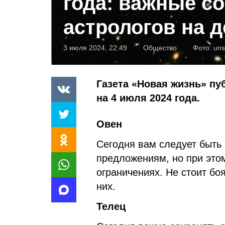
года: важные с
астрологов на 
3 июля 2024, 22:49
Общество
Фото:
uns
Газета «Новая жизнь» пу
на 4 июля 2024 года.
Овен
Сегодня вам следует быть
предложениям, но при этом
ограничениях. Не стоит бо
них.
Телец