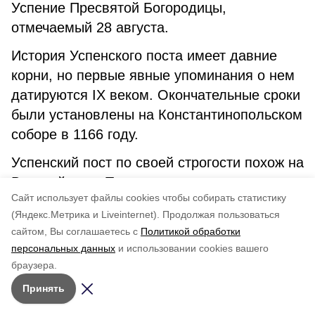
Успение Пресвятой Богородицы,
отмечаемый 28 августа.
История Успенского поста имеет давние
корни, но первые явные упоминания о нем
датируются IX веком. Окончательные сроки
были установлены на Константинопольском
соборе в 1166 году.
Успенский пост по своей строгости похож на
Великий пост. Только в праздник
Cайт использует файлы cookies чтобы собирать статистику
Преображения Господня разрешается
(Яндекс.Метрика и Liveinternet).
Продолжая пользоваться
употребление рыбы. Понедельник, среда и
сайтом, Вы соглашаетесь с
Политикой обработки
пятница — самые строгие дни, в которые
персональных данных
и использовании cookies вашего
предписывается сухоядение. Во вторник и
браузера.
четверг разрешается употребление вареной
Принять
пищи без растительного масла. Вино и