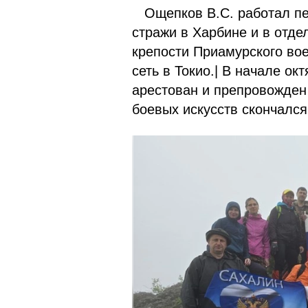
Ощепков В.С. работал пер
стражи в Харбине и в отде
крепости Приамурского вое
сеть в Токио.| В начале о
арестован и препровожден 
боевых искусств скончался