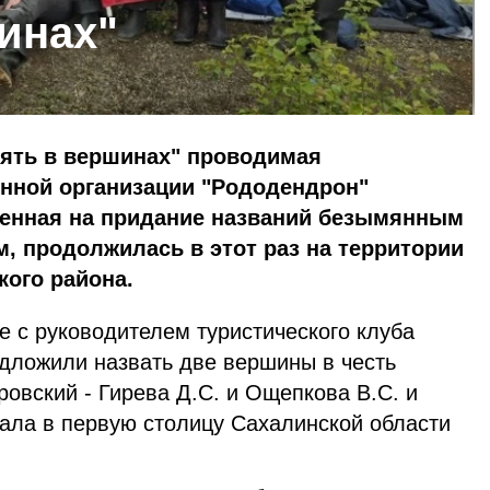
инах"
мять в вершинах" проводимая
нной организации "Рододендрон"
ленная на придание названий безымянным
, продолжилась в этот раз на территории
ого района.
е с руководителем туристического клуба
дложили назвать две вершины в честь
овский - Гирева Д.С. и Ощепкова В.С. и
хала в первую столицу Сахалинской области