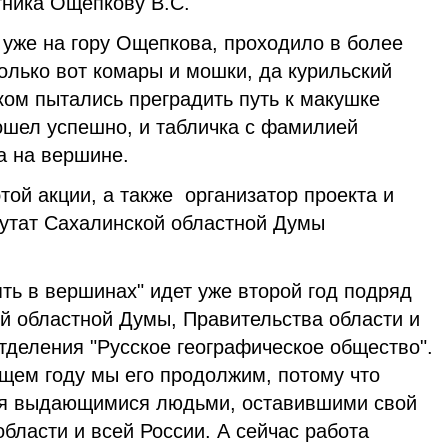
тника Ощепкову В.С.
е на гору Ощепкова, проходило в более
олько вот комары и мошки, да курильский
ком пытались преградить путь к макушке
ошел успешно, и табличка с фамилией
а на вершине.
ой акции, а также организатор проекта и
путат Сахалинской областной Думы
ть в вершинах" идет уже второй год подряд
й областной Думы, Правительства области и
тделения "Русское географическое общество".
ющем году мы его продолжим, потому что
ся выдающимися людьми, оставившими свой
области и всей России. А сейчас работа