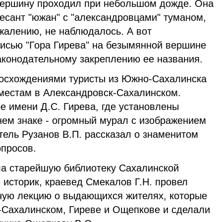
ину проходил при небольшом дожде. Она
есант "южан" с "александровцами" туманом,
ожалению, не наблюдалось. А вот
писью "Гора Гирева" на безымянной вершине
аконодательному закреплению ее названия.
ождениями туристы из Южно-Сахалинска
местам в Александровск-Сахалинском.
ре имени Д.С. Гирева, где установлены
нем знаке - огромный мурал с изображением
тель Рузанов В.П. рассказал о знаменитом
опросов.
старейшую библиотеку Сахалинской
 историк, краевед Смекалов Г.Н. провел
ную лекцию о выдающихся жителях, которые
-Сахалинском, Гиреве и Ощепкове и сделали