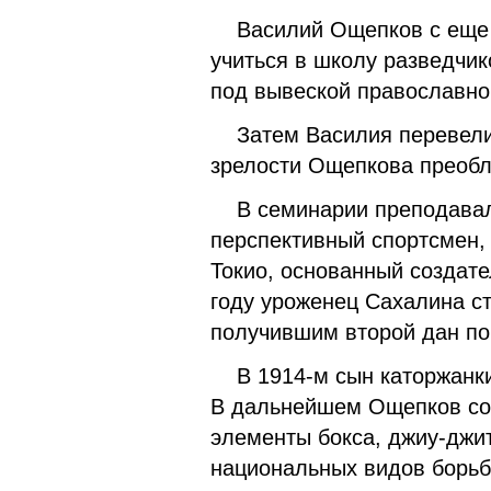
Василий Ощепков с еще ш
учиться в школу разведчик
под вывеской православно
Затем Василия перевели 
зрелости Ощепкова преобл
В семинарии преподавало
перспективный спортсмен, 
Токио, основанный создате
году уроженец Сахалина с
получившим второй дан по
В 1914-м сын каторжанки 
В дальнейшем Ощепков соз
элементы бокса, джиу-джит
национальных видов борь