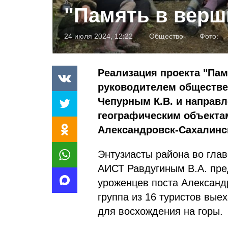
"Память в верш
24 июля 2024, 12:22
Общество
Фото:
Реализация проекта "Па
руководителем обществе
Чепурным К.В. и направ
географическим объектам
Александровск-Сахалинск
Энтузиасты района во глав
АИСТ Равдугиным В.А. пре
уроженцев поста Александр
группа из 16 туристов вые
для восхождения на горы.