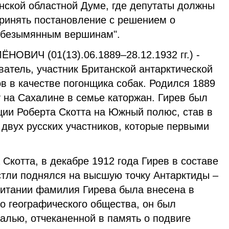
нской областной Думе, где депутаты должны
принять постановление с решением о
 безымянным вершинам".
Ч (01(13).06.1889–28.12.1932 гг.) -
атель, участник Британской антарктической
в в качестве погонщика собак. Родился 1889
у на Сахалине в семье каторжан. Гирев был
ции Роберта Скотта на Южный полюс, став в
 двух русских участников, которые первыми
отта, в декабре 1912 года Гирев в составе
тли поднялся на высшую точку Антарктиды –
ритании фамилия Гирева была внесена в
о географического общества, он был
алью, отчеканенной в память о подвиге