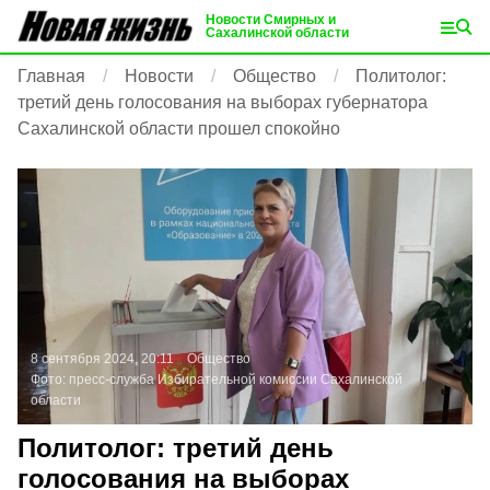
Новости Смирных и
Сахалинской области
Главная
Новости
Общество
Политолог:
третий день голосования на выборах губернатора
Сахалинской области прошел спокойно
8 сентября 2024, 20:11
Общество
Фото:
пресс-служба Избирательной комиссии Сахалинской
области
Политолог: третий день
голосования на выборах