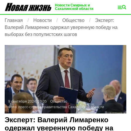
Новости Смирных и
Сахалинской области
Главная
Новости
Общество
Эксперт:
Валерий Лимаренко одержал уверенную победу на
выборах без популистских шагов
9 сентября 2024, 10:05
Общество
Фото:
пресс-служба правительства Сахалинской области
Эксперт: Валерий Лимаренко
одержал уверенную победу на