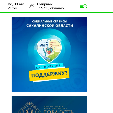
вс, 09 авг.
Смирных
21:54
+
15
°С,
облачно