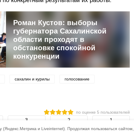
 по конкретным результатам их работы.
Роман Кустов: выборы
губернатора Сахалинской
области проходят в
обстановке спокойной
конкуренции
сахалин и курилы
голосование
по оценке
5
пользователей
3
2
1
 (Яндекс.Метрика и Liveinternet).
Продолжая пользоваться сайтом,