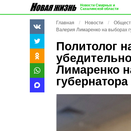
Новости Смирных и
Сахалинской области
Главная
Новости
Общест
Валерия Лимаренко на выборах г
Политолог н
убедительн
Лимаренко н
губернатора