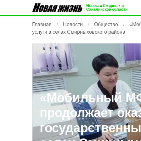
Новости Смирных и
Сахалинской области
Главная
Новости
Общество
«Моб
услуги в селах Смирныховского района
«Мобильный М
продолжает ока
государственны