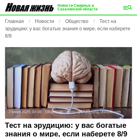
Новости Смирных и
Сахалинской области
Главная
Новости
Общество
Тест на
эрудицию: у вас богатые знания о мире, если наберете
8/9
7 июня 2025, 00:08
Общество
Фото:
@pfujiagung /
freepik.com
Тест на эрудицию: у вас богатые
знания о мире, если наберете 8/9