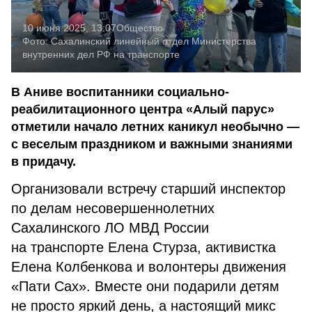
10 июня 2025, 13:07
Общество
Фото:
Сахалинский линейный отдел Министерства
внутренних дел РФ на транспорте
В Аниве воспитанники социально-
реабилитационного центра «Алый парус»
отметили начало летних каникул необычно —
с веселым праздником и важными знаниями
в придачу.
Организовали встречу старший инспектор
по делам несовершеннолетних
Сахалинского ЛО МВД России
на транспорте Елена Стурза, активистка
Елена Колбенкова и волонтеры движения
«Пати Сах». Вместе они подарили детям
не просто яркий день, а настоящий микс