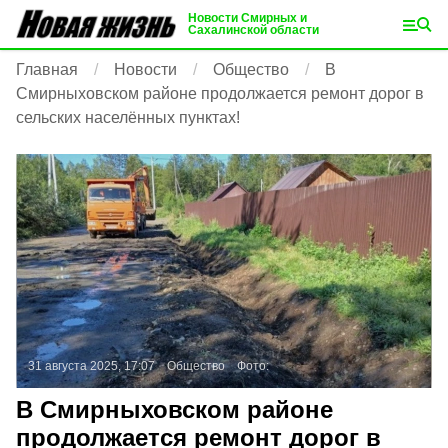
Новости Смирных и
Сахалинской области
Главная
Новости
Общество
В
Смирныховском районе продолжается ремонт дорог в
сельских населённых пунктах!
31 августа 2025, 17:07
Общество
Фото:
В Смирныховском районе
продолжается ремонт дорог в