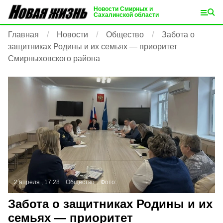
Новости Смирных и
Сахалинской области
Главная
Новости
Общество
Забота о
защитниках Родины и их семьях — приоритет
Смирныховского района
2 апреля , 17:28
Общество
Фото:
Забота о защитниках Родины и их
семьях — приоритет