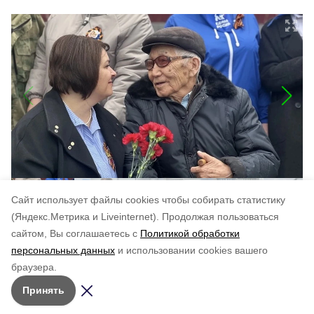
Cайт использует файлы cookies чтобы собирать статистику
(Яндекс.Метрика и Liveinternet).
Продолжая пользоваться
сайтом, Вы соглашаетесь с
Политикой обработки
Понравилась статья?
персональных данных
и использовании cookies вашего
по оценке
5
пользователей
браузера.
5
4
3
2
1
Принять