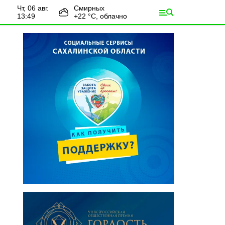
чт, 06 авг.
Смирных
13:49
+
22
°С,
облачно