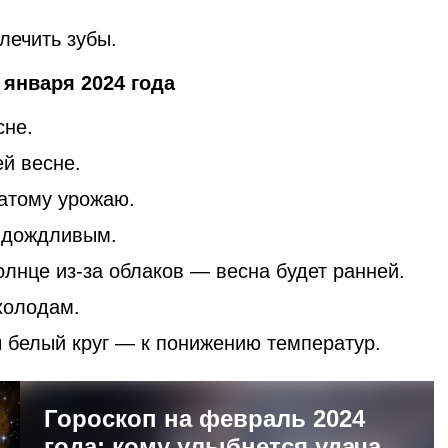
 лечить зубы.
января 2024 года
сне.
й весне.
атому урожаю.
 дождливым.
лнце из-за облаков — весна будет ранней.
холодам.
ы белый круг — к понижению температур.
Гороскоп на февраль 2024
года: кому улыбнется удача