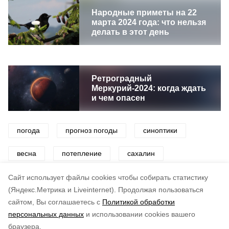
Народные приметы на 22
марта 2024 года: что нельзя
делать в этот день
Ретроградный
Меркурий-2024: когда ждать
и чем опасен
погода
прогноз погоды
синоптики
весна
потепление
сахалин
сахалин и курилы
сахалинская область
Cайт использует файлы cookies чтобы собирать статистику
(Яндекс.Метрика и Liveinternet).
Продолжая пользоваться
сайтом, Вы соглашаетесь с
Политикой обработки
Понравилась статья?
персональных данных
и использовании cookies вашего
по оценке
3
пользователей
браузера.