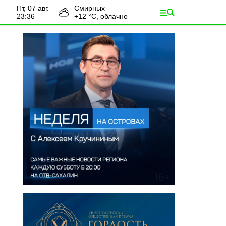
пт, 07 авг.
Смирных
23:36
+
12
°С,
облачно