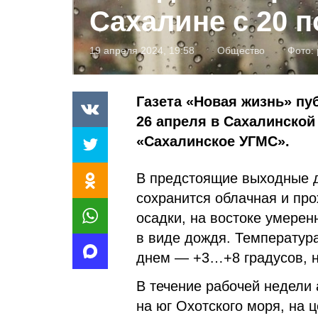
Сахалине с 20 п
19 апреля 2024, 19:58
Общество
Фото:
Газета «Новая жизнь» пу
26 апреля в Сахалинской
«Сахалинское УГМС».
В предстоящие выходные дн
сохранится облачная и пр
осадки, на востоке умере
в виде дождя. Температура
днем — +3…+8 градусов, н
В течение рабочей недели 
на юг Охотского моря, на