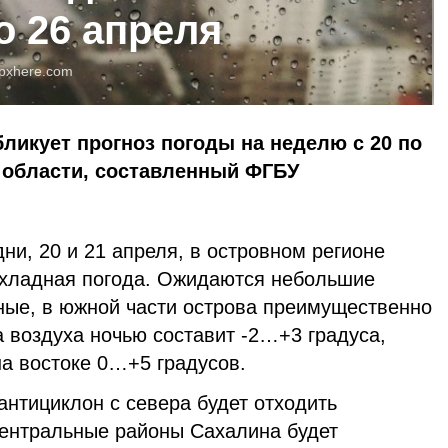
о 26 апреля
pxhere.com
бликует прогноз погоды на неделю с 20 по
 области, составленный ФГБУ
и, 20 и 21 апреля, в островном регионе
охладная погода. Ожидаются небольшие
нные, в южной части острова преимущественно
 воздуха ночью составит -2…+3 градуса,
а востоке 0…+5 градусов.
антициклон с севера будет отходить
 центральные районы Сахалина будет