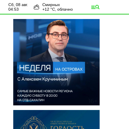
сб, 08 авг.
Смирных
04:53
+
12
°С,
облачно