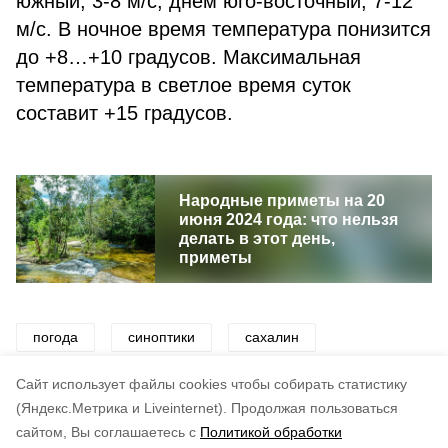
южный, 3-8 м/с, днем юго-восточный, 7-12
м/с. В ночное время температура понизится
до +8…+10 градусов. Максимальная
температура в светлое время суток
составит +15 градусов.
Народные приметы на 20
июня 2024 года: что нельзя
делать в этот день,
приметы
погода
синоптики
сахалин
прогноз погоды
дождь
лето
Cайт использует файлы cookies чтобы собирать статистику
(Яндекс.Метрика и Liveinternet).
Продолжая пользоваться
сайтом, Вы соглашаетесь с
Политикой обработки
Понравилась статья?