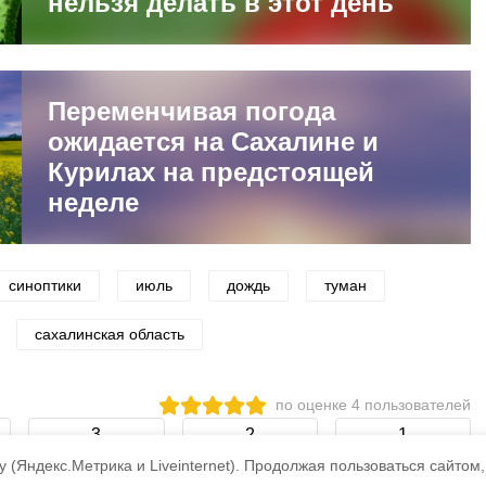
нельзя делать в этот день
Переменчивая погода
ожидается на Сахалине и
Курилах на предстоящей
неделе
синоптики
июль
дождь
туман
сахалинская область
по оценке
4
пользователей
3
2
1
 (Яндекс.Метрика и Liveinternet).
Продолжая пользоваться сайтом,