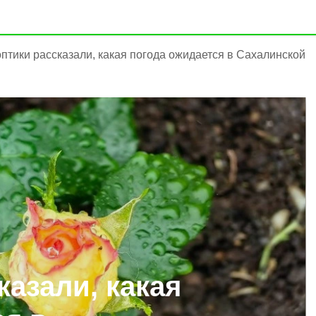
птики рассказали, какая погода ожидается в Сахалинской
азали, какая