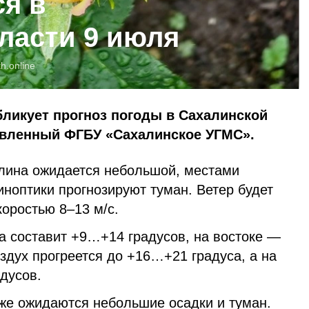
ся в
ласти 9 июля
h.online
бликует прогноз погоды в Сахалинской
тавленный ФГБУ «Сахалинское УГМС».
алина ожидается небольшой, местами
ноптики прогнозируют туман. Ветер будет
коростью 8–13 м/с.
а составит +9…+14 градусов, на востоке —
здух прогреется до +16…+21 градуса, а на
дусов.
кже ожидаются небольшие осадки и туман.