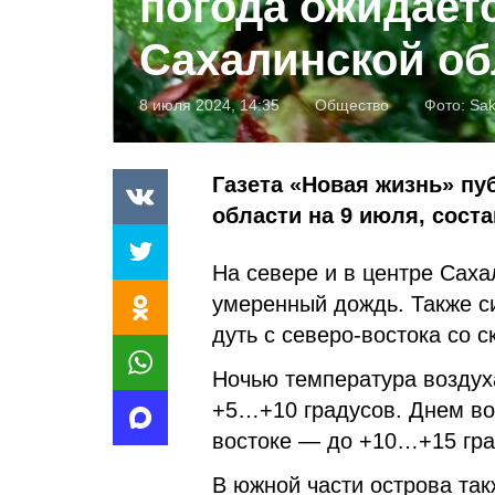
погода ожидает
Сахалинской об
8 июля 2024, 14:35
Общество
Фото:
Sak
Газета «Новая жизнь» пу
области на 9 июля, сос
На севере и в центре Сах
умеренный дождь. Также си
дуть с северо-востока со с
Ночью температура воздух
+5…+10 градусов. Днем во
востоке — до +10…+15 гра
В южной части острова та