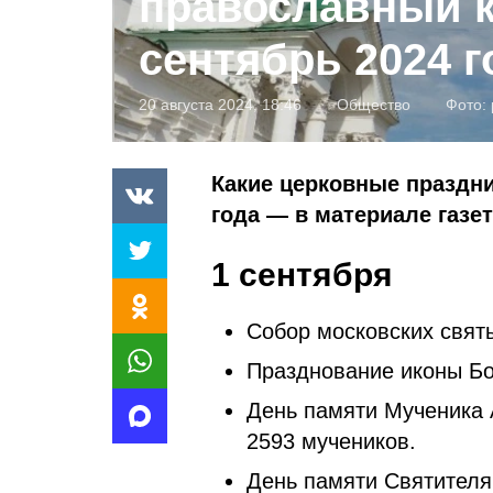
православный к
сентябрь 2024 г
20 августа 2024, 18:46
Общество
Фото:
Какие церковные праздни
года — в материале газе
1 сентября
Собор московских свят
Празднование иконы Б
День памяти Мученика 
2593 мучеников.
День памяти Святителя