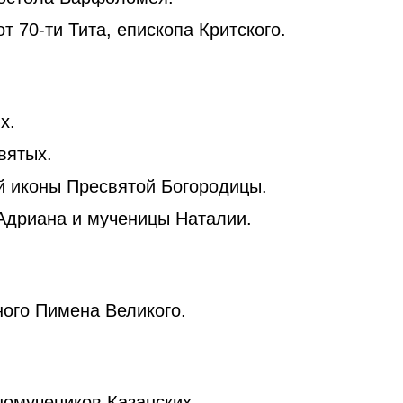
т 70-ти Тита, епископа Критского.
х.
вятых.
 иконы Пресвятой Богородицы.
Адриана и мученицы Наталии.
ого Пимена Великого.
омучеников Казанских.