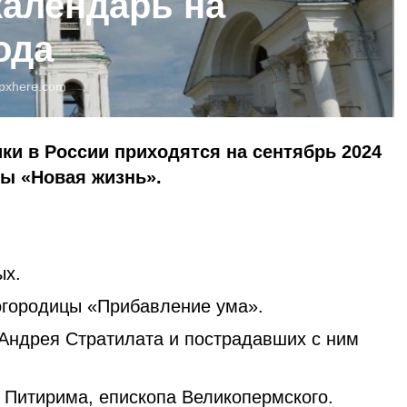
алендарь на
ода
pxhere.com
ки в России приходятся на сентябрь 2024
ты «Новая жизнь».
ых.
огородицы «Прибавление ума».
Андрея Стратилата и пострадавших с ним
 Питирима, епископа Великопермского.