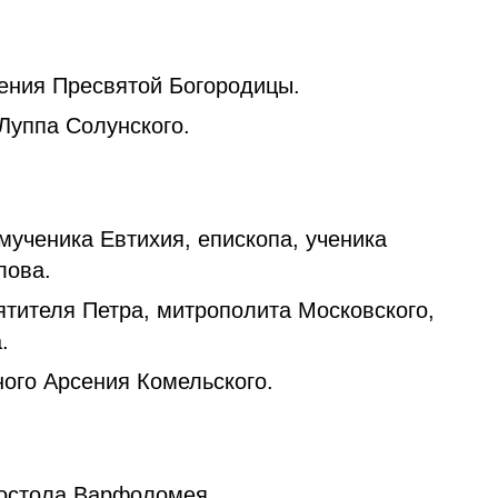
ения Пресвятой Богородицы.
Луппа Солунского.
ученика Евтихия, епископа, ученика
лова.
тителя Петра, митрополита Московского,
.
ого Арсения Комельского.
остола Варфоломея.