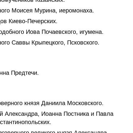
ого Моисея Мурина, иеромонаха.
ов Киево-Печерских.
добного Иова Почаевского, игумена.
ого Саввы Крыпецкого, Псковского.
нна Предтечи.
верного князя Даниила Московского.
й Александра, Иоанна Постника и Павла
стантинопольских.
говерного великого князя Александра