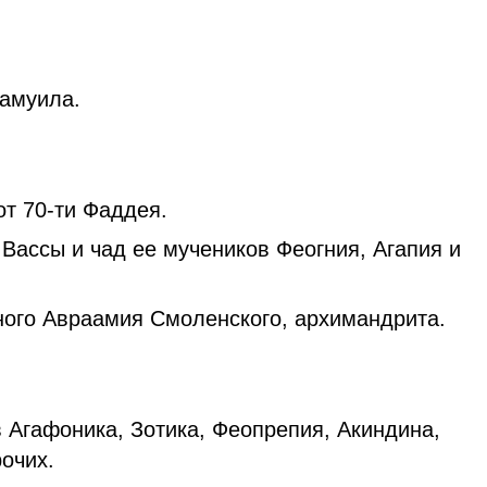
амуила.
от 70-ти Фаддея.
Вассы и чад ее мучеников Феогния, Агапия и
ого Авраамия Смоленского, архимандрита.
 Агафоника, Зотика, Феопрепия, Акиндина,
очих.