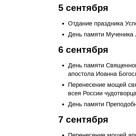
5 сентября
Отдание праздника Усп
День памяти Мученика 
6 сентября
День памяти Священном
апостола Иоанна Богос
Перенесение мощей свя
всея России чудотворца
День памяти Преподобн
7 сентября
Перенесение мощей ап